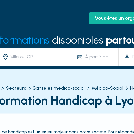
Vous êtes un org
 formations
disponibles
partou
À partir de
Secteurs
Santé et médico-social
Médico-Social
H
ormation Handicap à Ly
n de handicap est un enjeu majeur dans notre société. Pour répondre