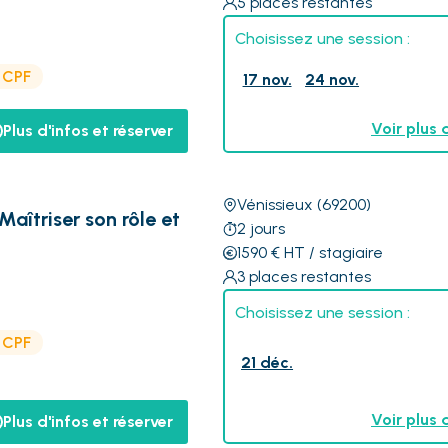
5
places restantes
Choisissez une session :
e CPF
17 nov.
24 nov.
Voir plus 
Plus d'infos et réserver
Vénissieux
(69200)
Maîtriser son rôle et
2
jours
1590
€
HT
/ stagiaire
3
places restantes
Choisissez une session :
e CPF
21 déc.
Voir plus 
Plus d'infos et réserver