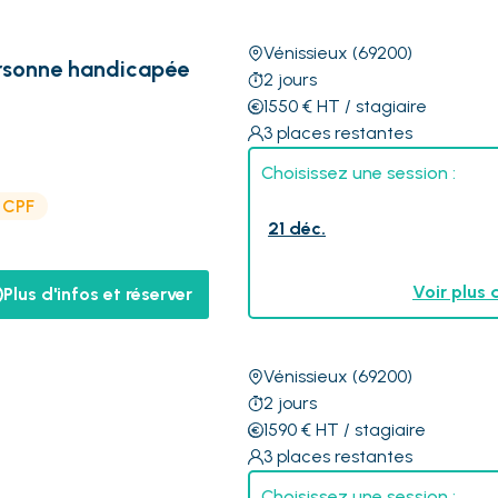
Vénissieux
(69200)
rsonne handicapée
2
jours
1550
€
HT
/ stagiaire
3
places restantes
Choisissez une session :
e CPF
21 déc.
Voir plus 
Plus d'infos et réserver
Vénissieux
(69200)
2
jours
1590
€
HT
/ stagiaire
3
places restantes
Choisissez une session :