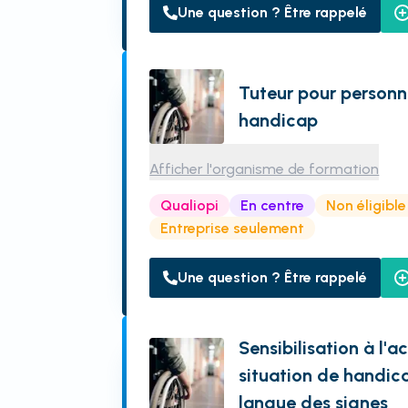
Une question ? Être rappelé
Tuteur pour personn
handicap
Afficher l'organisme de formation
Qualiopi
En centre
Non éligibl
Entreprise seulement
Une question ? Être rappelé
Sensibilisation à l'
situation de handic
langue des signes