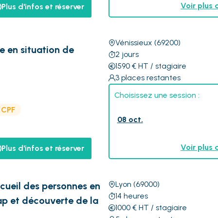
Voir plus 
Plus d'infos et réserver
Vénissieux
(69200)
e en situation de
2
jours
1590
€
HT
/ stagiaire
3
places restantes
Choisissez une session :
e CPF
08 oct.
Voir plus 
Plus d'infos et réserver
Lyon
(69000)
accueil des personnes en
14
heures
ap et découverte de la
1000
€
HT
/ stagiaire