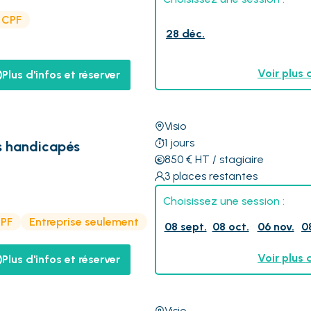
e CPF
28 déc.
Voir plus 
Plus d'infos et réserver
Visio
1
jours
rs handicapés
850
€
HT
/ stagiaire
3
places restantes
Choisissez une session :
CPF
Entreprise seulement
08 sept.
08 oct.
06 nov.
0
Voir plus 
Plus d'infos et réserver
Visio