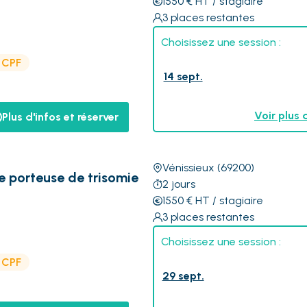
1550
€
HT
/ stagiaire
3
places restantes
Choisissez une session :
e CPF
14 sept.
Voir plus 
Plus d'infos et réserver
Vénissieux
(69200)
e porteuse de trisomie
2
jours
1550
€
HT
/ stagiaire
3
places restantes
Choisissez une session :
e CPF
29 sept.