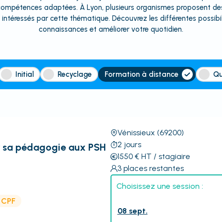
s compétences adaptées. À Lyon, plusieurs organismes proposent de
s intéressés par cette thématique. Découvrez les différentes possibil
connaissances et améliorer votre quotidien.
Initial
Recyclage
Formation à distance
Qu
Vénissieux
(69200)
2
jours
r sa pédagogie aux PSH
1550
€
HT
/ stagiaire
3
places restantes
Choisissez une session :
e CPF
08 sept.