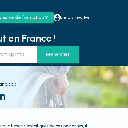
anisme de formation ?
Se connecter
t en France !
Rechercher
andicap
on
 aux besoins spécifiques de ces personnes, il