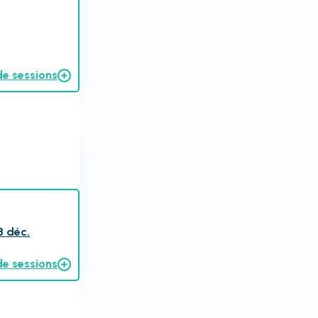
de sessions
8 déc.
de sessions