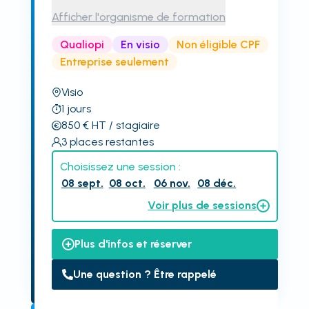
Afficher l'organisme de formation
Qualiopi
En visio
Non éligible CPF
Entreprise seulement
Visio
1
jours
850
€
HT
/ stagiaire
3
places restantes
Choisissez une session :
08 sept.
08 oct.
06 nov.
08 déc.
Voir plus de sessions
Plus d'infos et réserver
Une question ? Être rappelé