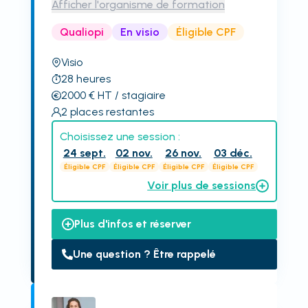
Afficher l'organisme de formation
Qualiopi
En visio
Éligible CPF
Visio
28
heures
2000
€
HT
/ stagiaire
2
places restantes
Choisissez une session :
24 sept.
02 nov.
26 nov.
03 déc.
Éligible CPF
Éligible CPF
Éligible CPF
Éligible CPF
Voir plus de sessions
Plus d'infos et réserver
Une question ? Être rappelé