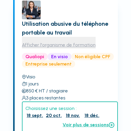
Utilisation abusive du téléphone
portable au travail
Afficher l'organisme de formation
Qualiopi
En visio
Non éligible CPF
Entreprise seulement
Visio
1
jours
850
€
HT
/ stagiaire
3
places restantes
Choisissez une session :
18 sept.
20 oct.
18 nov.
18 déc.
Voir plus de sessions