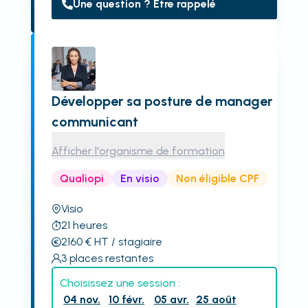
Une question ? Être rappelé
Développer sa posture de manager
communicant
Afficher l'organisme de formation
Qualiopi
En visio
Non éligible CPF
Visio
21
heures
2160
€
HT
/ stagiaire
3
places restantes
Choisissez une session :
04 nov.
10 févr.
05 avr.
25 août