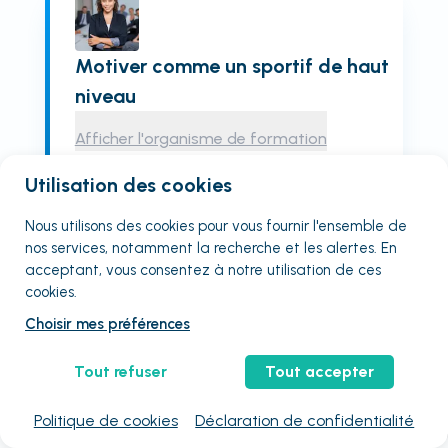
Motiver comme un sportif de haut
niveau
Afficher l'organisme de formation
Qualiopi
En visio
Non éligible CPF
Utilisation des cookies
Entreprise seulement
Nous utilisons des cookies pour vous fournir
l'ensemble
de
Visio
nos services, notamment la recherche et les alertes. En
acceptant, vous consentez à notre utilisation de ces
2
jours
cookies.
1590
€
HT
/ stagiaire
3
places restantes
Choisir mes préférences
Choisissez une session :
Tout refuser
Tout accepter
31 août
08 oct.
05 nov.
17 déc.
Voir plus de sessions
Politique de cookies
Déclaration de confidentialité