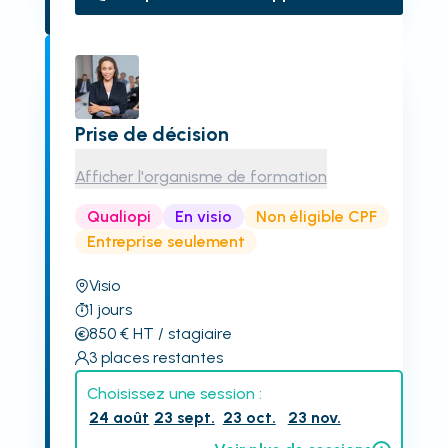
Prise de décision
Afficher l'organisme de formation
Qualiopi
En visio
Non éligible CPF
Entreprise seulement
Visio
1
jours
850
€
HT
/ stagiaire
3
places restantes
Choisissez une session :
24 août
23 sept.
23 oct.
23 nov.