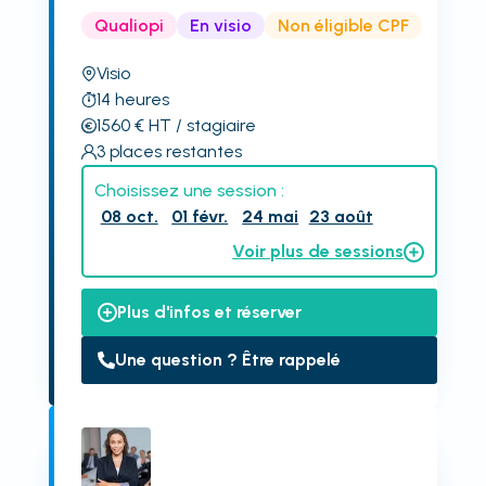
Qualiopi
En visio
Non éligible CPF
Visio
14
heures
1560
€
HT
/ stagiaire
3
places restantes
Choisissez une session :
08 oct.
01 févr.
24 mai
23 août
Voir plus de sessions
Plus d'infos et réserver
Une question ? Être rappelé