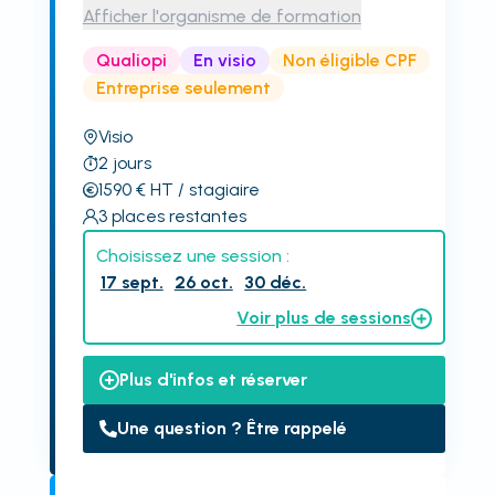
Afficher l'organisme de formation
Qualiopi
En visio
Non éligible CPF
Entreprise seulement
Visio
2
jours
1590
€
HT
/ stagiaire
3
places restantes
Choisissez une session :
17 sept.
26 oct.
30 déc.
Voir plus de sessions
Plus d'infos et réserver
Une question ? Être rappelé