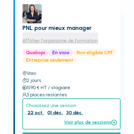
PNL pour mieux manager
Afficher l'organisme de formation
Qualiopi
En visio
Non éligible CPF
Entreprise seulement
Visio
2
jours
1590
€
HT
/ stagiaire
3
places restantes
Choisissez une session :
22 oct.
01 déc.
30 déc.
Voir plus de sessions