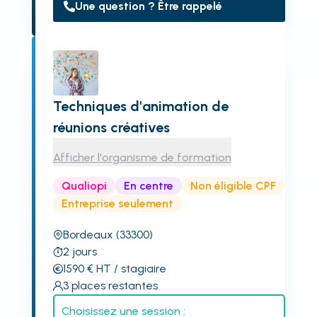
Une question ? Être rappelé
Techniques d'animation de
réunions créatives
Afficher l'organisme de formation
Qualiopi
En centre
Non éligible CPF
Entreprise seulement
Bordeaux
(33300)
2
jours
1590
€
HT
/ stagiaire
3
places restantes
Choisissez une session :