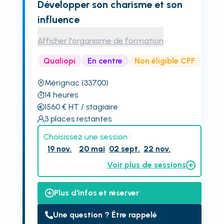
Développer son charisme et son
influence
Afficher l'organisme de formation
Qualiopi
En centre
Non éligible CPF
Mérignac
(33700)
14
heures
1560
€
HT
/ stagiaire
3
places restantes
Choisissez une session :
19 nov.
20 mai
02 sept.
22 nov.
Voir plus de sessions
Plus d'infos et réserver
Une question ? Être rappelé