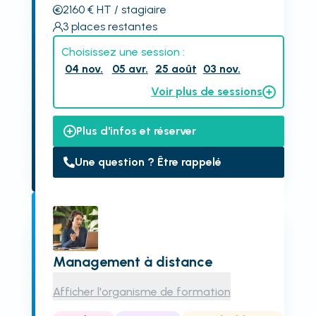
2160
€
HT
/ stagiaire
3
places restantes
Choisissez une session :
04 nov.
05 avr.
25 août
03 nov.
Voir plus de sessions
Plus d'infos et réserver
Une question ? Être rappelé
Management à distance
Afficher l'organisme de formation