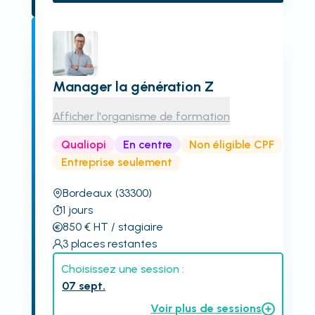
Manager la génération Z
Afficher l'organisme de formation
Qualiopi
En centre
Non éligible CPF
Entreprise seulement
Bordeaux
(33300)
1
jours
850
€
HT
/ stagiaire
3
places restantes
Choisissez une session :
07 sept.
Voir plus de sessions