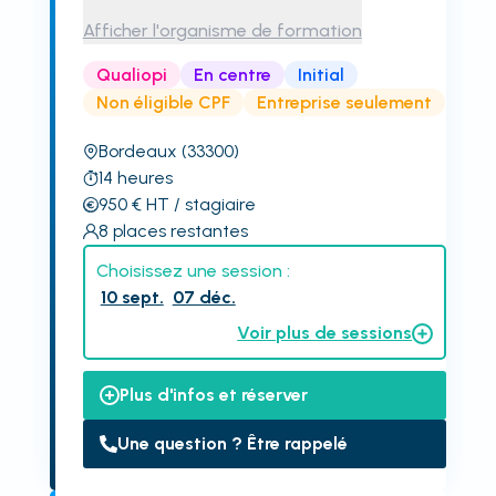
Afficher l'organisme de formation
Qualiopi
En centre
Initial
Non éligible CPF
Entreprise seulement
Bordeaux
(33300)
14
heures
950
€
HT
/ stagiaire
8
places restantes
Choisissez une session :
10 sept.
07 déc.
Voir plus de sessions
Plus d'infos et réserver
Une question ? Être rappelé