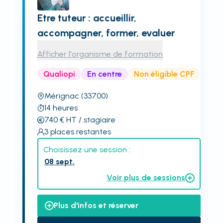
Etre tuteur : accueillir,
accompagner, former, evaluer
Afficher l'organisme de formation
Qualiopi
En centre
Non éligible CPF
Mérignac
(33700)
14
heures
740
€
HT
/ stagiaire
3
places restantes
Choisissez une session :
08 sept.
Voir plus de sessions
Plus d'infos et réserver