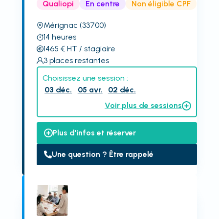
Qualiopi
En centre
Non éligible CPF
Mérignac
(33700)
14
heures
1465
€
HT
/ stagiaire
3
places restantes
Choisissez une session :
03 déc.
05 avr.
02 déc.
Voir plus de sessions
Plus d'infos et réserver
Une question ? Être rappelé