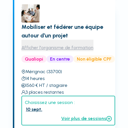
Mobiliser et fédérer une équipe
autour d’un projet
Afficher l'organisme de formation
Qualiopi
En centre
Non éligible CPF
Mérignac
(33700)
14
heures
1560
€
HT
/ stagiaire
3
places restantes
Choisissez une session :
10 sept.
Voir plus de sessions